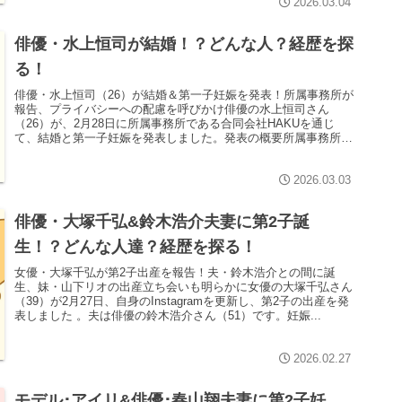
2026.03.04
俳優・水上恒司が結婚！？どんな人？経歴を探
る！
俳優・水上恒司（26）が結婚＆第一子妊娠を発表！所属事務所が
報告、プライバシーへの配慮を呼びかけ俳優の水上恒司さん
（26）が、2月28日に所属事務所である合同会社HAKUを通じ
て、結婚と第一子妊娠を発表しました。発表の概要所属事務所は
公式サ...
2026.03.03
俳優・大塚千弘&鈴木浩介夫妻に第2子誕
生！？どんな人達？経歴を探る！
女優・大塚千弘が第2子出産を報告！夫・鈴木浩介との間に誕
生、妹・山下リオの出産立ち会いも明らかに女優の大塚千弘さん
（39）が2月27日、自身のInstagramを更新し、第2子の出産を発
表しました 。夫は俳優の鈴木浩介さん（51）です。妊娠...
2026.02.27
モデル･アイリ&俳優･春山翔夫妻に第2子妊