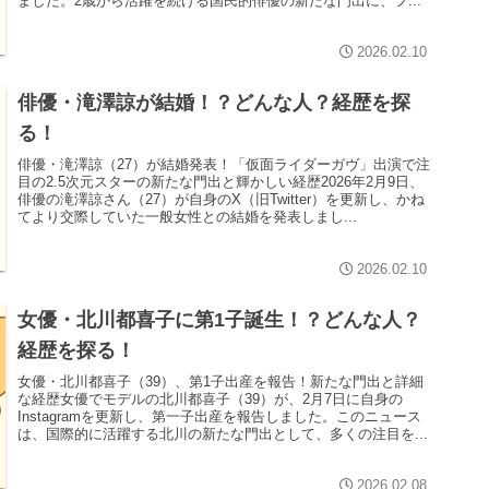
ました。2歳から活躍を続ける国民的俳優の新たな門出に、フ...
2026.02.10
俳優・滝澤諒が結婚！？どんな人？経歴を探
る！
俳優・滝澤諒（27）が結婚発表！「仮面ライダーガヴ」出演で注
目の2.5次元スターの新たな門出と輝かしい経歴2026年2月9日、
俳優の滝澤諒さん（27）が自身のX（旧Twitter）を更新し、かね
てより交際していた一般女性との結婚を発表しまし...
2026.02.10
女優・北川都喜子に第1子誕生！？どんな人？
経歴を探る！
女優・北川都喜子（39）、第1子出産を報告！新たな門出と詳細
な経歴女優でモデルの北川都喜子（39）が、2月7日に自身の
Instagramを更新し、第一子出産を報告しました。このニュース
は、国際的に活躍する北川の新たな門出として、多くの注目を...
2026.02.08