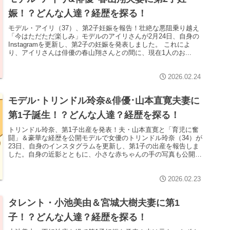
娠！？どんな人達？経歴を探る！
モデル・アイリ（37）、第2子妊娠を報告！壮絶な悪阻乗り越え
「今はただただ楽しみ」モデルのアイリさんが2月24日、自身の
Instagramを更新し、第2子の妊娠を発表しました。 これによ
り、アイリさんは俳優の春山翔さんとの間に、現在1人のお...
2026.02.24
モデル･トリンドル玲奈&俳優･山本直寛夫妻に
第1子誕生！？どんな人達？経歴を探る！
トリンドル玲奈、第1子出産を発表！夫・山本直寛と「育児に奮
闘」＆豪華な経歴を公開モデルで女優のトリンドル玲奈（34）が
23日、自身のインスタグラムを更新し、第1子の出産を報告しま
した。自身の近影とともに、小さな赤ちゃんの手の写真も公開
し、「...
2026.02.23
タレント・小池美由＆宮城大樹夫妻に第1
子！？どんな人達？経歴を探る！