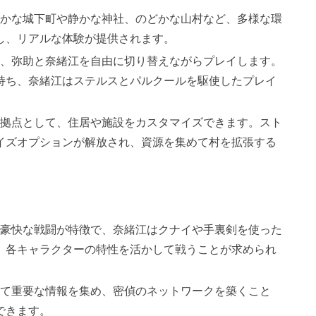
華やかな城下町や静かな神社、のどかな山村など、多様な環
し、リアルな体験が提供されます。
ーは、弥助と奈緒江を自由に切り替えながらプレイします。
持ち、奈緒江はステルスとパルクールを駆使したプレイ
」を拠点として、住居や施設をカスタマイズできます。スト
イズオプションが解放され、資源を集めて村を拡張する
った豪快な戦闘が特徴で、奈緒江はクナイや手裏剣を使った
、各キャラクターの特性を活かして戦うことが求められ
して重要な情報を集め、密偵のネットワークを築くこと
できます。