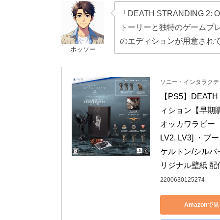
「DEATH STRANDING 
トーリーと独特のゲームプ
のエディションが用意され
ホッソー
ソニー・インタラクテ
【PS5】DEATH 
ィション【早期購
オッカワラビー　早
LV2, LV3] ・
ケルトン/シルバー [
リジナル壁紙 配
2200630125274
Amazonで