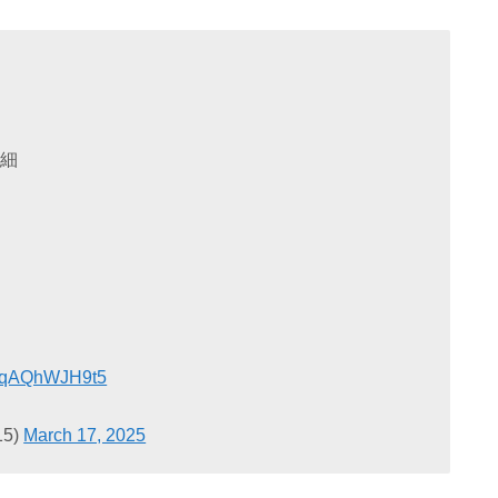
詳細
om/qAQhWJH9t5
15)
March 17, 2025