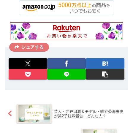
シェアする
芸人・井戸田潤＆モデル・蜂谷晏海夫妻
が第2子妊娠報告！どんな人？