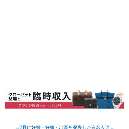
→2月に妊娠・妊娠・出産を発表した有名人達←