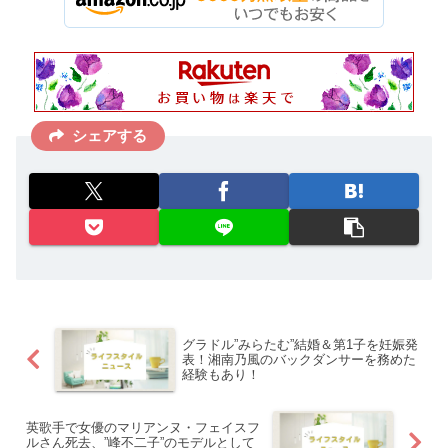
シェアする
グラドル”みらたむ”結婚＆第1子を妊娠発
表！湘南乃風のバックダンサーを務めた
経験もあり！
英歌手で女優のマリアンヌ・フェイスフ
ルさん死去、”峰不二子”のモデルとして