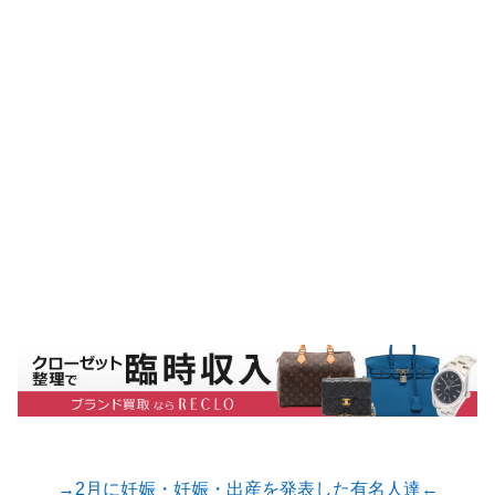
→2月に妊娠・妊娠・出産を発表した有名人達←