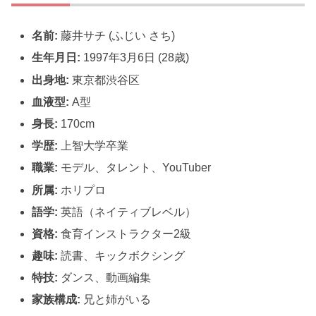
名前:
藤井サチ (ふじい さち)
生年月日:
1997年3月6日 (28歳)
出身地:
東京都渋谷区
血液型:
A型
身長:
170cm
学歴:
上智大学卒業
職業:
モデル、タレント、YouTuber
所属:
ホリプロ
語学:
英語（ネイティブレベル）
資格:
食育インストラクター2級
趣味:
読書、キックボクシング
特技:
ダンス、動画編集
家族構成:
兄と姉がいる