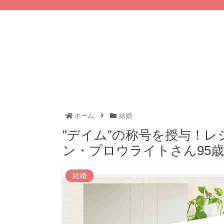
ホーム
結婚
”デイム”の称号を授与！
ン・プロウライトさん95
結婚