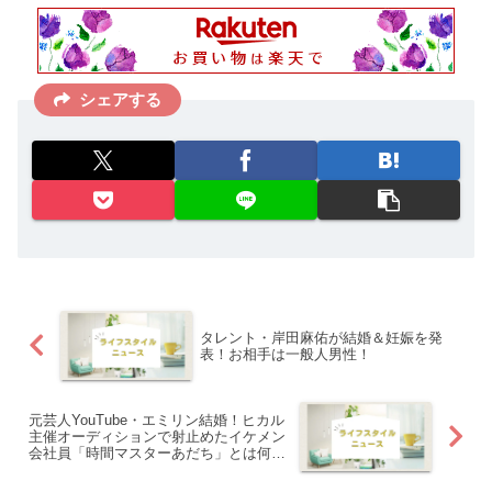
シェアする
タレント・岸田麻佑が結婚＆妊娠を発
表！お相手は一般人男性！
元芸人YouTube・エミリン結婚！ヒカル
主催オーディションで射止めたイケメン
会社員「時間マスターあだち」とは何
者？ 馴れ初めからプロポーズ秘話、2人
の波瀾万丈な経歴まで徹底解剖