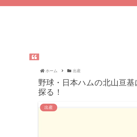
ホーム
出産
野球・日本ハムの北山亘基
探る！
出産