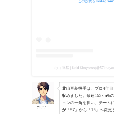
この投稿をInstagra
北山 亘基 | Koki Kitayama(@57k
北山亘基投手は、プロ4年目
収めました。最速153km
ョンの一角を担い、チームに
ホッソー
が「57」から「15」へ変