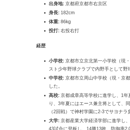
出身地:
京都府京都市右京区
身長:
182cm
体重:
86kg
投打:
右投右打
経歴
小学校:
京都市立京北第一小学校（現・
スト少年野球クラブで内野手として野
中学校:
京都市立周山中学校（現・京都
した。
高校:
京都成章高等学校に進学し、1年
り、3年夏にはエース兼主将として、同
（2回戦）で神村学園に2-3でサヨナラ負
大学:
京都産業大学経済学部に進学し、
43試合に登板し、14勝13敗、防御率2.