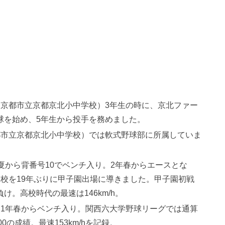
京都市立京都京北小中学校）3年生の時に、京北ファー
球を始め、5年生から投手を務めました。
市立京都京北小中学校）では軟式野球部に所属していま
夏から背番号10でベンチ入り。2年春からエースとな
校を19年ぶりに甲子園出場に導きました。甲子園初戦
け。高校時代の最速は146km/h。
1年春からベンチ入り。関西六大学野球リーグでは通算
00の成績。最速153km/hを記録。