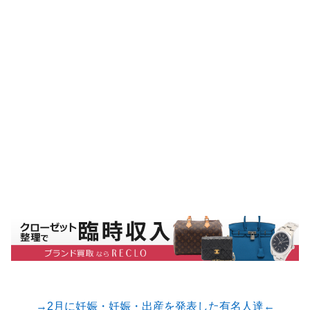
→2月に妊娠・妊娠・出産を発表した有名人達←