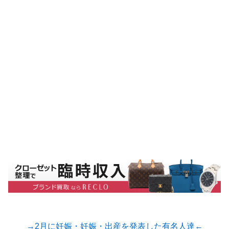
→2月に妊娠・妊娠・出産を発表した有名人達←