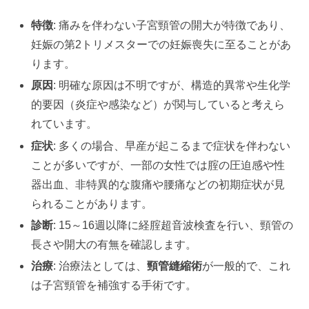
特徴
: 痛みを伴わない子宮頸管の開大が特徴であり、
妊娠の第2トリメスターでの妊娠喪失に至ることがあ
ります。
原因
: 明確な原因は不明ですが、構造的異常や生化学
的要因（炎症や感染など）が関与していると考えら
れています。
症状
: 多くの場合、早産が起こるまで症状を伴わない
ことが多いですが、一部の女性では腟の圧迫感や性
器出血、非特異的な腹痛や腰痛などの初期症状が見
られることがあります。
診断
: 15～16週以降に経腟超音波検査を行い、頸管の
長さや開大の有無を確認します。
治療
: 治療法としては、
頸管縫縮術
が一般的で、これ
は子宮頸管を補強する手術です。