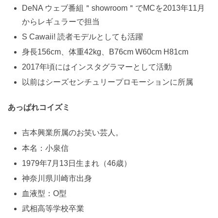
DeNA ウェブ番組＂showroom＂でMCを2013年11月
からレギュラーで担当
S Cawaii! 読者モデルとしても活躍
身長156cm、体重42kg、B76cm W60cm H81cm
2017年頃にはインスタグラマーとして活動
以前はシーズセンチュリープロモーションに所属
あっぱれコイズミ
吉本興業所属のお笑い芸人。
本名：小泉信
1979年7月13日生まれ（46歳）
神奈川県川崎市出身
血液型：O型
武相高等学校卒業