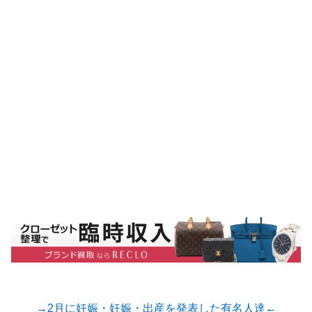
→2月に妊娠・妊娠・出産を発表した有名人達←