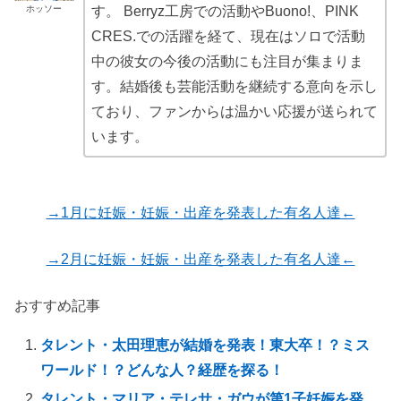
ホッソー
す。 Berryz工房での活動やBuono!、PINK
CRES.での活躍を経て、現在はソロで活動
中の彼女の今後の活動にも注目が集まりま
す。結婚後も芸能活動を継続する意向を示し
ており、ファンからは温かい応援が送られて
います。
→1月に妊娠・妊娠・出産を発表した有名人達←
→2月に妊娠・妊娠・出産を発表した有名人達←
おすすめ記事
タレント・太田理恵が結婚を発表！東大卒！？ミス
ワールド！？どんな人？経歴を探る！
タレント・マリア・テレサ・ガウが第1子妊娠を発