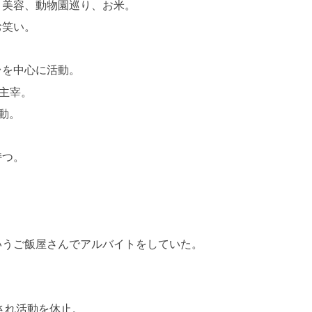
、美容、動物園巡り、お米。
お笑い。
台を中心に活動。
、主宰。
動。
持つ。
いうご飯屋さんでアルバイトをしていた。
。
断され活動を休止。