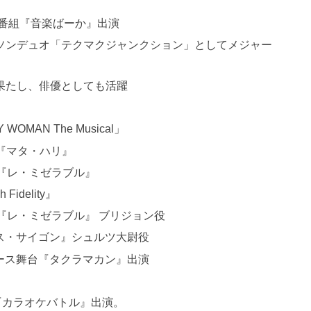
ィ番組『音楽ばーか』出演
ソンデュオ「テクマクジャンクション」としてメジャー
果たし、俳優としても活躍
WOMAN The Musical」
ル『マタ・ハリ』
ル『レ・ミゼラブル』
idelity』
カル『レ・ミゼラブル』 ブリジョン役
ミス・サイゴン』シュルツ大尉役
ュース舞台『タクラマカン』出演
 『カラオケバトル』出演。