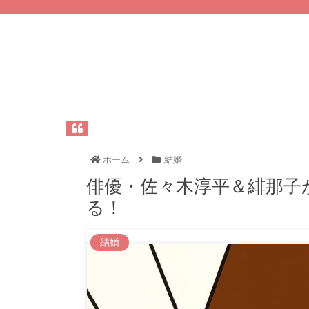
ホーム
結婚
俳優・佐々木淳平＆緋那子
る！
結婚