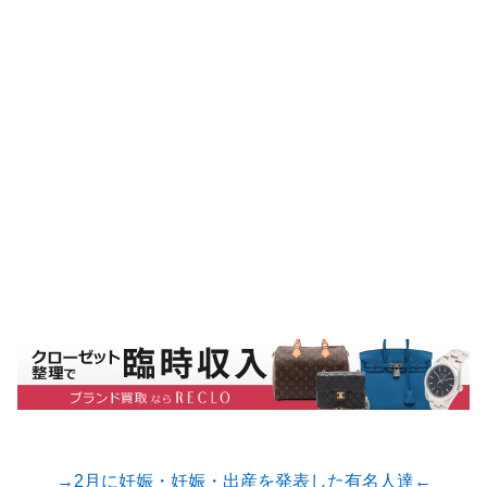
→2月に妊娠・妊娠・出産を発表した有名人達←