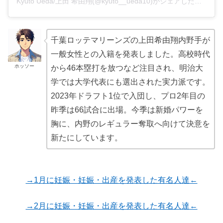
Kyuto Ueda/上田 希由翔(@kyuto__ueda10)がシェアした投稿
千葉ロッテマリーンズの上田希由翔内野手が
一般女性との入籍を発表しました。高校時代
ホッソー
から46本塁打を放つなど注目され、明治大
学では大学代表にも選出された実力派です。
2023年ドラフト1位で入団し、プロ2年目の
昨季は66試合に出場。今季は新婚パワーを
胸に、内野のレギュラー奪取へ向けて決意を
新たにしています。
→1月に妊娠・妊娠・出産を発表した有名人達←
→2月に妊娠・妊娠・出産を発表した有名人達←