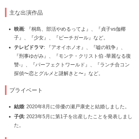
主な出演作品
映画
: 『桐島、部活やめるってよ』、『貞子vs伽椰
子』、『少女』、『ピーチガール』など。
テレビドラマ
: 『アオイホノオ』、『嘘の戦争』、
『刑事ゆがみ』、『モンテ・クリスト伯 -華麗なる復
讐-』、『パーフェクトワールド』、『ランチ合コン
探偵〜恋とグルメと謎解きと〜』など。
プライベート
結婚
: 2020年8月に俳優の瀬戸康史と結婚しました。
子供
: 2023年5月に第1子を出産したことを発表しまし
た。