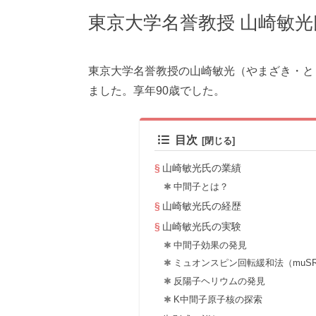
東京大学名誉教授 山崎敏
東京大学名誉教授の山崎敏光（やまざき・とし
ました。享年90歳でした。
目次
山崎敏光氏の業績
中間子とは？
山崎敏光氏の経歴
山崎敏光氏の実験
中間子効果の発見
ミュオンスピン回転緩和法（muS
反陽子ヘリウムの発見
K中間子原子核の探索